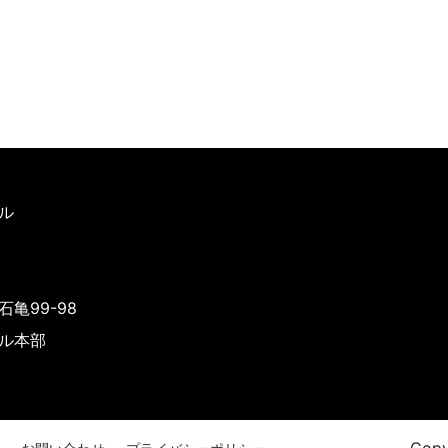
ル
亀99-98
ル本部
0