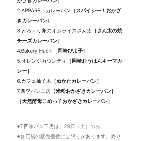
かざきカレーパン
］
2.APPARE！カレーパン［
スパイシー！おかざ
きカレーパン
］
3.とろ～り卵のオムライスさん太［
さん太の焼
チーズカレーパン
］
4.Bakery Hachi［
岡崎ぴよ子
］
5.オレンジカウンティ［
岡崎おうはんキーマカ
レー
］
6.カフェ柚子木［
ぬかたカレーパン
］
7.四季パン工房［
米粉おかざきカレーパン
］
［
天然酵母こめっ子おかざきカレーパン
］
※7.四季パン工房は、29日（土）のみ
※各店舗の販売個数には限りがあります。売り